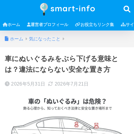
smart-info
ホーム
運営者プロフィール
お役立ちリンク集
サイ
ホーム
気になったこと
車にぬいぐるみをぶら下げる意味と
は？違法にならない安全な置き方
2026年5月31日
2026年7月21日