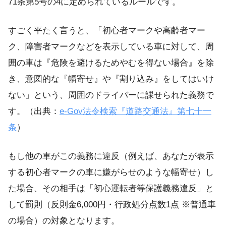
71条第5号の4に定められているルールです。
すごく平たく言うと、「初心者マークや高齢者マー
ク、障害者マークなどを表示している車に対して、周
囲の車は『危険を避けるためやむを得ない場合』を除
き、意図的な『幅寄せ』や『割り込み』をしてはいけ
ない」という、周囲のドライバーに課せられた義務で
す。（出典：
e-Gov法令検索『道路交通法』第七十一
条
）
もし他の車がこの義務に違反（例えば、あなたが表示
する初心者マークの車に嫌がらせのような幅寄せ）し
た場合、その相手は「初心運転者等保護義務違反」と
して罰則（反則金6,000円・行政処分点数1点 ※普通車
の場合）の対象となります。