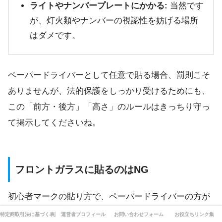
ライトやナンバープレートにかかる:
当然です
が、灯火類やナンバーの視認性を妨げる場所
はダメです。
ペーパードライバーとして任意で貼る場合、罰則こそ
ありませんが、法的保護をしっかり受けるためにも、
この「前方・後方」「高さ」のルールはきっちり守っ
て掲示してくださいね。
フロントガラスに貼るのはNG
初心者マークの貼り方で、ペーパードライバーの方が
最も陥りやすい、そして
最も危険な「間違い」
につい
特定商取引法に基づく表記
運営者プロフィール
お問い合わせフォーム
お役立ちリンク集