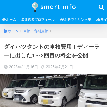
smart-info
ホーム
運営者プロフィール
お役立ちリンク集
サイ
ホーム
車検・定期点検
ダイハツタントの車検費用！ディーラ
ーに出した1～3回目の料金を公開
2023年11月16日
2026年7月21日