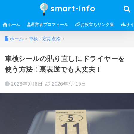
smart-info
ホーム
運営者プロフィール
お役立ちリンク集
サイ
ホーム
車検・定期点検
車検シールの貼り直しにドライヤーを
使う方法！裏表逆でも大丈夫！
2023年9月6日
2026年7月15日