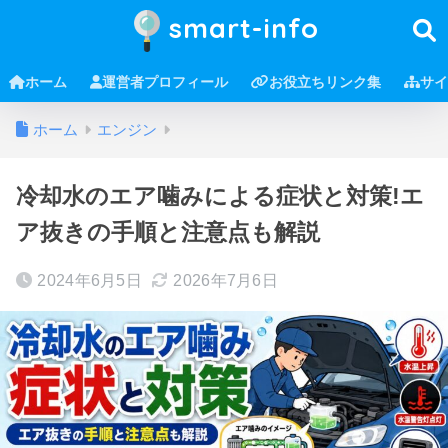
smart-info
ホーム
運営者プロフィール
お役立ちリンク集
サイ
ホーム
エンジン
冷却水のエア噛みによる症状と対策!エ
ア抜きの手順と注意点も解説
2024年6月5日
2026年7月6日