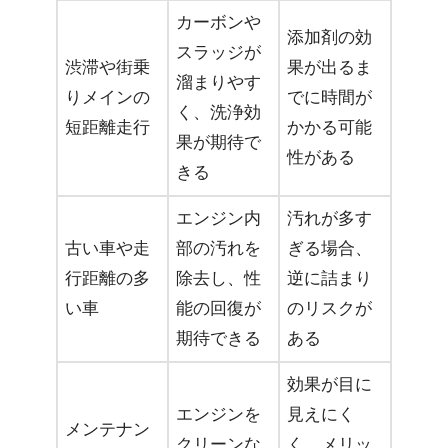
カーボンや
添加剤の効
スラッジが
渋滞や街乗
果が出るま
溜まりやす
りメインの
でに時間が
く、洗浄効
短距離走行
かかる可能
果が期待で
性がある
きる
エンジン内
汚れが多す
古い車や走
部の汚れを
ぎる場合、
行距離の多
除去し、性
逆に詰まり
い車
能の回復が
のリスクが
期待できる
ある
効果が目に
エンジンを
見えにく
メンテナン
クリーンな
く、メリッ