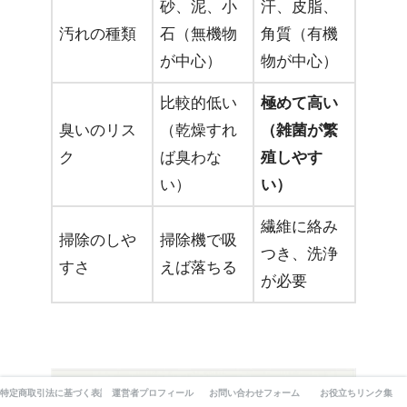
砂、泥、小
汗、皮脂、
汚れの種類
石（無機物
角質（有機
が中心）
物が中心）
比較的低い
極めて高い
臭いのリス
（乾燥すれ
（雑菌が繁
ク
ば臭わな
殖しやす
い）
い）
繊維に絡み
掃除のしや
掃除機で吸
つき、洗浄
すさ
えば落ちる
が必要
特定商取引法に基づく表記
運営者プロフィール
お問い合わせフォーム
お役立ちリンク集