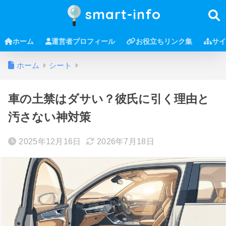
smart-info
ホーム
運営者プロフィール
お役立ちリンク集
サイ
ホーム
シート
車の土禁はダサい？彼氏に引く理由と
汚さない神対策
2025年12月16日
2026年7月18日