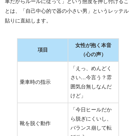
車だからルールに従って」という態度を押し付けるこ
とは、「自己中心的で器の小さい男」というレッテル
貼りに直結します。
女性が抱く本音
項目
（心の声）
「えっ、めんどく
さい…今言う？雰
乗車時の指示
囲気台無しなんだ
けど」
「今日ヒールだか
ら脱ぎにくいし、
靴を脱ぐ動作
バランス崩して転