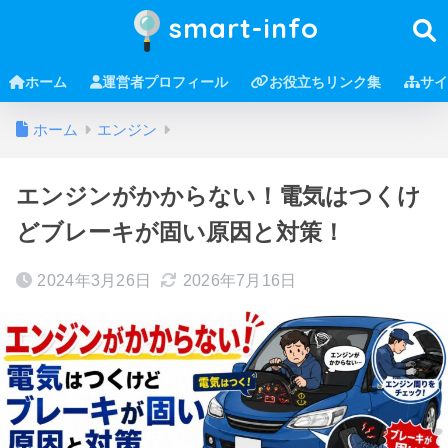
smart-info
ホーム
運営者プロフィール
お役立ちリンク集
サイ
ホーム
エンジン
エンジンがかからない！電気はつくけ
どブレーキが固い原因と対策！
2024年3月26日
2026年7月16日