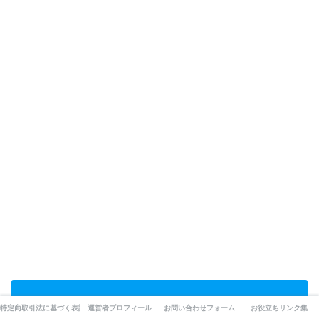
車の鍵が「閉まらない」リモコ
特定商取引法に基づく表記
運営者プロフィール
お問い合わせフォーム
お役立ちリンク集